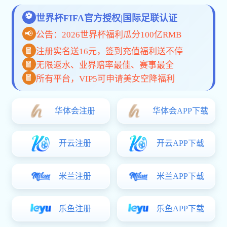
下载APP
法比奥赛后感言：全力以赴迎战强敌成
功拿下三分
2026-06-18 20:56
阅读 50 次